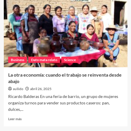
Business
Dato mata relato
Science
La otra economía: cuando el trabajo se reinventa desde
abajo
aullido
abril 26, 2025
Ricardo Balderas En una feria de barrio, un grupo de mujeres
organiza turnos para vender sus productos caseros: pan,
dulces,...
Leer
Leer más
más
sobre