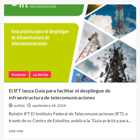
La
otra
economía:
cuando
el
trabajo
se
reinventa
desde
abajo
Business
La del día
El IFT lanza Guía para facilitar el despliegue de
infraestructura de telecomunicaciones
aullido
septiembre 18, 2024
Boletín IFT El Instituto Federal de Telecomunicaciones (IFT), a
través de su Centro de Estudios, publica la “Guía práctica para...
Leer
Leer más
más