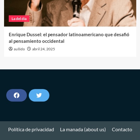
La del día
Enrique Dussel: el pensador latinoamericano que desafió
al pensamiento occidental
aullido
abril 24, 2025
F
T
a
w
c
i
e
t
b
t
o
e
o
r
Política de privacidad
La manada (about us)
Contacto
k