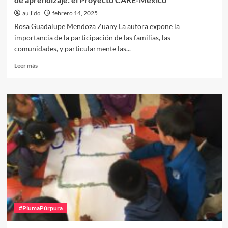
aullido
febrero 14, 2025
Rosa Guadalupe Mendoza Zuany La autora expone la
importancia de la participación de las familias, las
comunidades, y particularmente las...
Leer
Leer más
más
sobre
Participación
sustantiva
de
las
mujeres
en
los
procesos
de
aprendizaje:
el
Proyecto
#PlumaPúrpura
CARE-
México