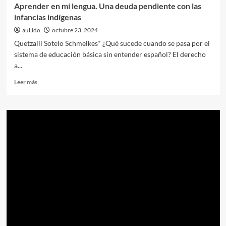
Aprender en mi lengua. Una deuda pendiente con las
infancias indígenas
aullido
octubre 23, 2024
Quetzalli Sotelo Schmelkes* ¿Qué sucede cuando se pasa por el
sistema de educación básica sin entender español? El derecho
a...
Leer
Leer más
más
sobre
Aprender
en
mi
lengua.
Una
deuda
pendiente
con
las
infancias
indígenas