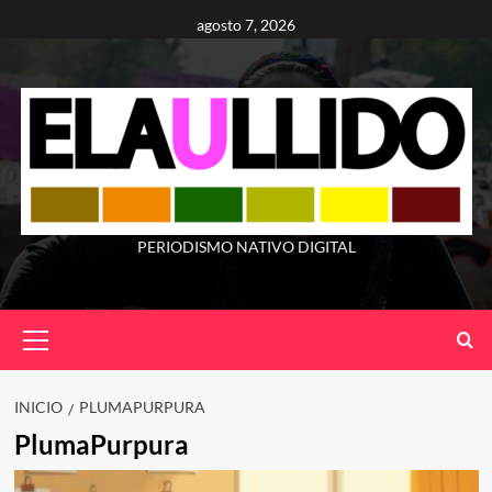
Saltar
agosto 7, 2026
al
contenido
PERIODISMO NATIVO DIGITAL
Menú
principal
INICIO
PLUMAPURPURA
PlumaPurpura