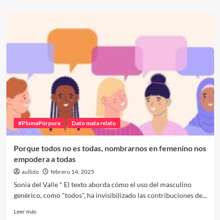
sobre
Enfoque
de
género
en
la
educación
continua:
Adaptarse
a
las
necesidades
del
#PlumaPúrpura
Dato mata relato
siglo
XXI
Porque todos no es todas, nombrarnos en femenino nos
empodera a todas
aullido
febrero 14, 2025
Sonia del Valle * El texto aborda cómo el uso del masculino
genérico, como "todos", ha invisibilizado las contribuciones de...
Leer
Leer más
más