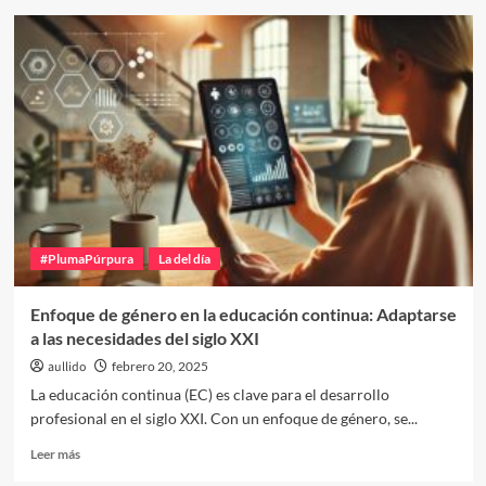
El
síndrome
de
la
emprendedora
ausente
y
el
camino
para
superarlo
#PlumaPúrpura
La del día
Enfoque de género en la educación continua: Adaptarse
a las necesidades del siglo XXI
aullido
febrero 20, 2025
La educación continua (EC) es clave para el desarrollo
profesional en el siglo XXI. Con un enfoque de género, se...
Leer
Leer más
más