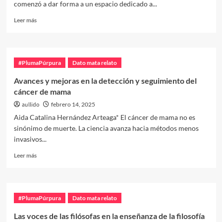
comenzó a dar forma a un espacio dedicado a...
Leer
Leer más
más
sobre
Reencuentros
MUxED:
#PlumaPúrpura
Dato mata relato
crónica
de
Avances y mejoras en la detección y seguimiento del
la
cáncer de mama
reunión
de
aullido
febrero 14, 2025
septiembre
Aida Catalina Hernández Arteaga* El cáncer de mama no es
sinónimo de muerte. La ciencia avanza hacia métodos menos
invasivos...
Leer
Leer más
más
sobre
Avances
y
#PlumaPúrpura
Dato mata relato
mejoras
en
Las voces de las filósofas en la enseñanza de la filosofía
la