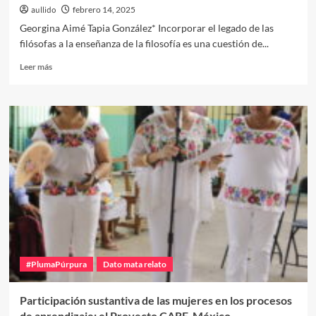
aullido
febrero 14, 2025
detección
y
Georgina Aimé Tapia González* Incorporar el legado de las
seguimiento
filósofas a la enseñanza de la filosofía es una cuestión de...
del
cáncer
Leer
Leer más
de
más
mama
sobre
Las
voces
de
las
filósofas
en
la
enseñanza
de
la
filosofía
#PlumaPúrpura
Dato mata relato
Participación sustantiva de las mujeres en los procesos
de aprendizaje: el Proyecto CARE-México