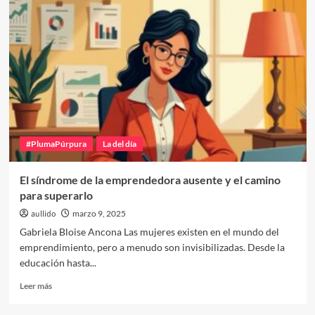
#PlumaPúrpura
La del día
El síndrome de la emprendedora ausente y el camino
para superarlo
aullido
marzo 9, 2025
Gabriela Bloise Ancona Las mujeres existen en el mundo del
emprendimiento, pero a menudo son invisibilizadas. Desde la
educación hasta...
Leer
Leer más
más
sobre