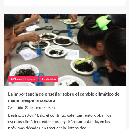
más
sobre
La
evaluación
de
la
fluidez
lectora
en
México
#PlumaPúrpura
La del día
La importancia de enseñar sobre el cambio climático de
manera esperanzadora
aullido
febrero 14, 2025
Beatriz Cattori* Bajo el continuo calentamiento global, los
eventos climáticos extremos seguirán aumentando, en las
próximas décadas, en frecuencia, intensidad,...