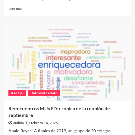
Leer
Leer más
más
sobre
La
importancia
de
enseñar
sobre
el
cambio
climático
de
manera
esperanzadora
#ATQH
Dato mata relato
Reencuentros MUxED: crónica de la reunión de
septiembre
aullido
febrero 14, 2025
Anaid Reyes* A finales de 2019, un grupo de 20 colegas